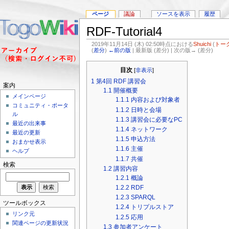
ページ
議論
ソースを表示
履歴
RDF-Tutorial4
2019年11月14日 (木) 02:50時点における
Shuichi
(
トー
(
差分
)
←前の版
| 最新版 (差分) | 次の版→ (差分)
目次
[
非表示
]
1
第4回 RDF 講習会
案内
1.1
開催概要
メインページ
1.1.1
内容および対象者
コミュニティ・ポータ
1.1.2
日時と会場
ル
1.1.3
講習会に必要なPC
最近の出来事
1.1.4
ネットワーク
最近の更新
1.1.5
申込方法
おまかせ表示
1.1.6
主催
ヘルプ
1.1.7
共催
検索
1.2
講習内容
1.2.1
概論
1.2.2
RDF
1.2.3
SPARQL
ツールボックス
1.2.4
トリプルストア
リンク元
1.2.5
応用
関連ページの更新状況
1.3
参加者アンケート